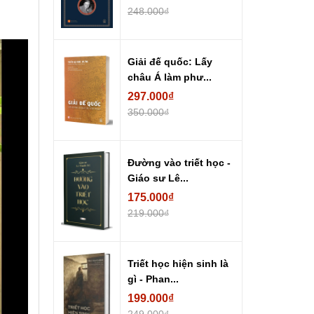
248.000₫
Giải đế quốc: Lấy
châu Á làm phư...
297.000₫
350.000₫
Đường vào triết học -
Giáo sư Lê...
175.000₫
219.000₫
Triết học hiện sinh là
gì - Phan...
199.000₫