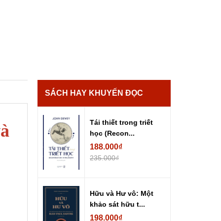
SÁCH HAY KHUYẾN ĐỌC
Tái thiết trong triết
và
học (Recon...
188.000₫
235.000₫
Hữu và Hư vô: Một
khảo sát hữu t...
198.000₫