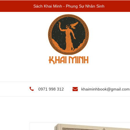
Sách Khai Minh - Phụng Sự Nhân Sinh
0971 998 312
khaiminhbook@gmail.com