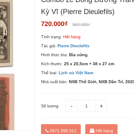
Kỳ Vĩ (Pierre Dieulefils)
720.000₫
960.000₫
Tình trạng:
Hết hàng
Tác giả:
Pierre Dieulefils
Hình thức bìa:
Bìa cứng
Kích thước:
25 x 20,5cm + 38 x 27 cm
Thể loại:
Lịch sử Việt Nam
Nhà xuất bản:
NXB Thế Giới, NXB Dân Trí, 202
Số lượng:
0971 998 312
Hết hàng