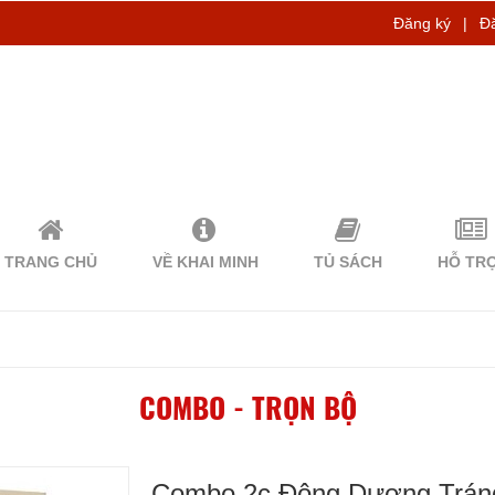
Đăng ký
|
Đ
TRANG CHỦ
VỀ KHAI MINH
TỦ SÁCH
HỖ TR
COMBO - TRỌN BỘ
Combo 2c Đông Dương Tráng