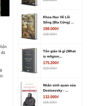
249.000₫
Khoa Học Về Lối
Sống (Bìa Cứng) ...
198.000₫
248.000₫
nhận
Tôn giáo là gì (What
 đã
is religion...
175.200₫
219.000₫
ng
ợc
Nhân sinh quan của
Dostoevsky - ...
132.000₫
165.000₫