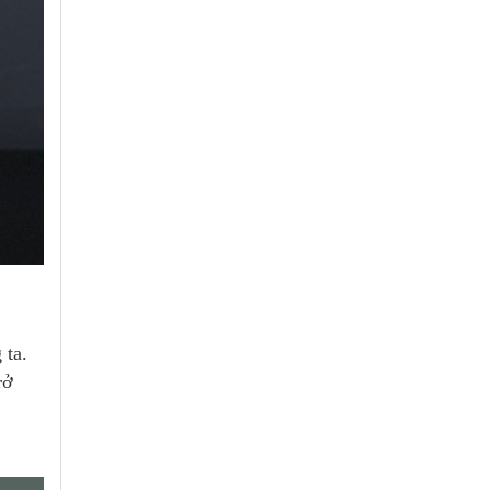
 ta.
rở