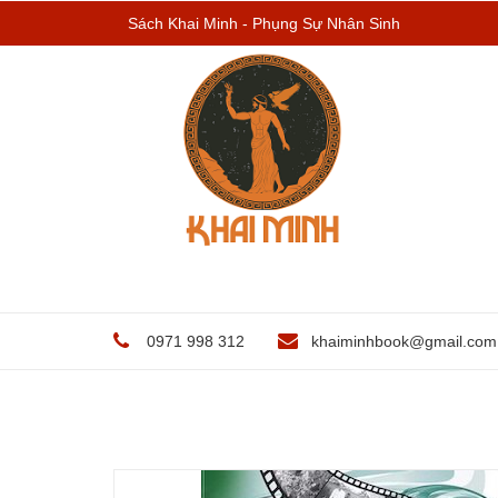
Sách Khai Minh - Phụng Sự Nhân Sinh
0971 998 312
khaiminhbook@gmail.com