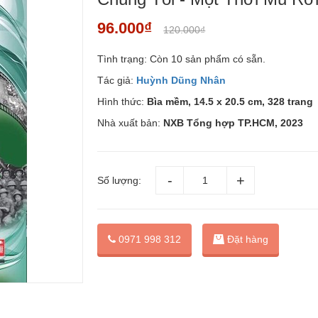
96.000₫
120.000₫
Tình trạng:
Còn 10 sản phẩm có sẵn.
Tác giả:
Huỳnh Dũng Nhân
Hình thức:
Bìa mềm, 14.5 x 20.5 cm, 328 trang
Nhà xuất bản:
NXB Tổng hợp TP.HCM, 2023
Số lượng:
Đặt hàng
0971 998 312