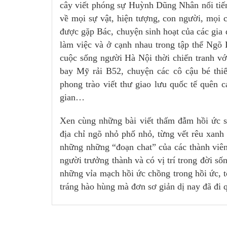
cây viết phóng sự Huỳnh Dũng Nhân nổi tiến
về mọi sự vật, hiện tượng, con người, mọi 
được gặp Bác, chuyện sinh hoạt của các gia 
làm việc và ở cạnh nhau trong tập thể Ng
cuộc sống người Hà Nội thời chiến tranh v
bay Mỹ rải B52, chuyện các cô cậu bé thi
phong trào viết thư giao lưu quốc tế quên c
gian…
Xen cùng những bài viết thấm đẫm hồi ức s
địa chỉ ngõ nhỏ phố nhỏ, từng vết rêu xan
những những “đoạn chat” của các thành viê
người trưởng thành và có vị trí trong đời số
những vỉa mạch hồi ức chồng trong hồi ức, 
tráng hào hùng mà đơn sơ giản dị nay đã đi 