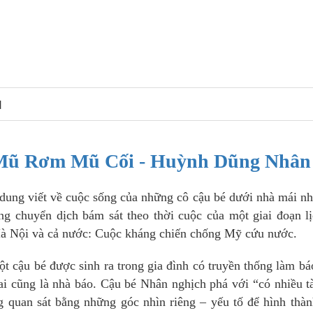
N
 Mũ Rơm Mũ Cối - Huỳnh Dũng Nhân
dung viết về cuộc sống của những cô cậu bé dưới nhà mái n
ng chuyển dịch bám sát theo thời cuộc của một giai đoạn l
Hà Nội và cả nước: Cuộc kháng chiến chống Mỹ cứu nước.
 cậu bé được sinh ra trong gia đình có truyền thống làm bá
 cũng là nhà báo. Cậu bé Nhân nghịch phá với “có nhiều tà
ng quan sát bằng những góc nhìn riêng – yếu tố để hình thà