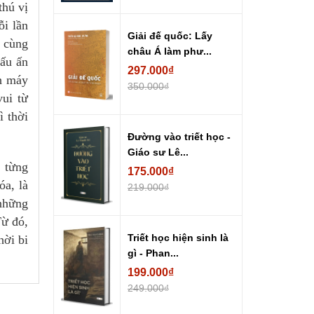
thú vị
ỗi lần
Giải đế quốc: Lấy
g cùng
châu Á làm phư...
ấu ấn
297.000₫
nh máy
350.000₫
ui từ
ì thời
Đường vào triết học -
Giáo sư Lê...
, từng
175.000₫
óa, là
219.000₫
 những
Từ đó,
Triết học hiện sinh là
hời bi
gì - Phan...
199.000₫
249.000₫