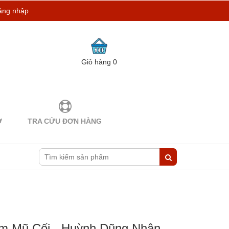
ăng nhập
Giỏ hàng
0
Ợ
TRA CỨU ĐƠN HÀNG
ơm Mũ Cối - Huỳnh Dũng Nhân