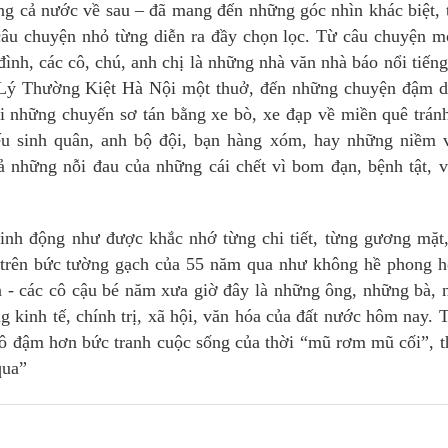
g cả nước về sau – đã mang đến những góc nhìn khác biệt, 
câu chuyện nhỏ từng diễn ra đầy chọn lọc. Từ câu chuyện m
đình, các cô, chú, anh chị là những nhà văn nhà báo nổi tiến
õ Lý Thường Kiệt Hà Nội một thuở, đến những chuyện đậm d
ới những chuyến sơ tán bằng xe bò, xe đạp về miền quê trá
ếu sinh quân, anh bộ đội, bạn hàng xóm, hay những niềm v
ả những nỗi đau của những cái chết vì bom đạn, bệnh tật, v
inh động như được khắc nhớ từng chi tiết, từng gương mặt
h trên bức tường gạch của 55 năm qua như không hề phong h
n - các cô cậu bé năm xưa giờ đây là những ông, những bà,
ng kinh tế, chính trị, xã hội, văn hóa của đất nước hôm nay. 
tô đậm hơn bức tranh cuộc sống của thời “mũ rơm mũ cối”, t
qua”