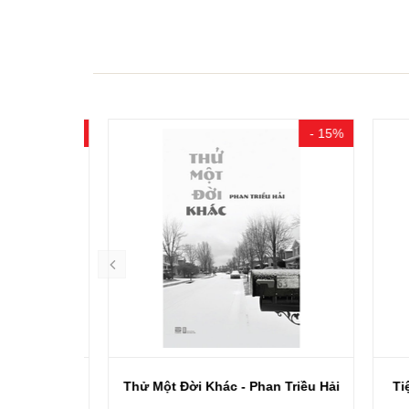
- 20%
- 15%
ruyện Dài)
Thử Một Đời Khác - Phan Triều Hải
Tiệm