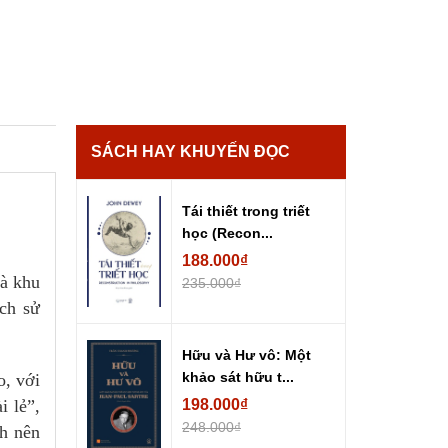
SÁCH HAY KHUYẾN ĐỌC
Tái thiết trong triết
học (Recon...
188.000₫
hà khu
235.000₫
ịch sử
Hữu và Hư vô: Một
khảo sát hữu t...
o, với
i lẻ”,
198.000₫
248.000₫
nh nên