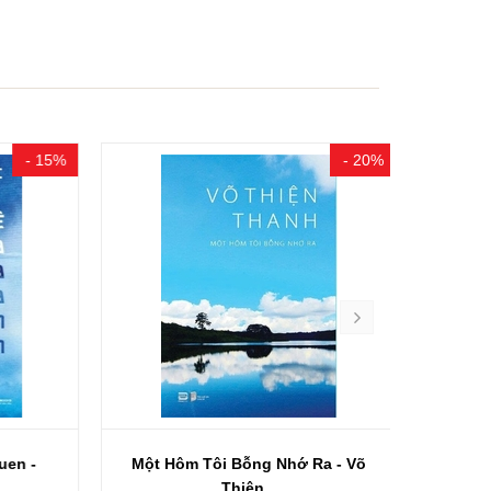
- 15%
- 20%
n -
Một Hôm Tôi Bỗng Nhớ Ra - Võ
Mưa
Thiện...