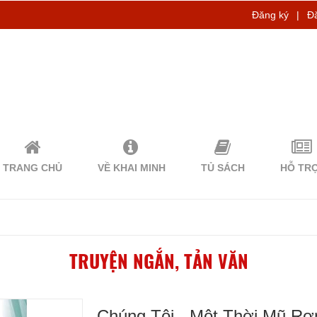
Đăng ký
|
Đ
TRANG CHỦ
VỀ KHAI MINH
TỦ SÁCH
HỖ TR
TRUYỆN NGẮN, TẢN VĂN
Chúng Tôi - Một Thời Mũ R