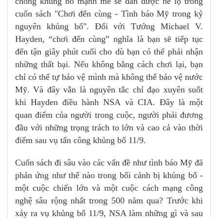
chống khủng bố mạnh mẽ sẽ dần được hé lộ trong
cuốn sách "Chơi đến cùng - Tình báo Mỹ trong kỷ
nguyên khủng bố". Đối với Tướng Michael V.
Hayden, “chơi đến cùng” nghĩa là bạn sẽ tiếp tục
đến tận giây phút cuối cho dù bạn có thể phải nhận
những thất bại. Nếu không bằng cách chơi lại, bạn
chỉ có thể tự bảo vệ mình mà không thể bảo vệ nước
Mỹ. Và đây vẫn là nguyên tắc chỉ đạo xuyên suốt
khi Hayden điều hành NSA và CIA. Đây là một
quan điểm của người trong cuộc, người phải đương
đầu với những trọng trách to lớn và cao cả vào thời
điểm sau vụ tấn công khủng bố 11/9.
Cuốn sách đi sâu vào các vấn đề như tình báo Mỹ đã
phản ứng như thế nào trong bối cảnh bị khủng bố -
một cuộc chiến lớn và một cuộc cách mạng công
nghệ sâu rộng nhất trong 500 năm qua? Trước khi
xảy ra vụ khủng bố 11/9, NSA làm những gì và sau