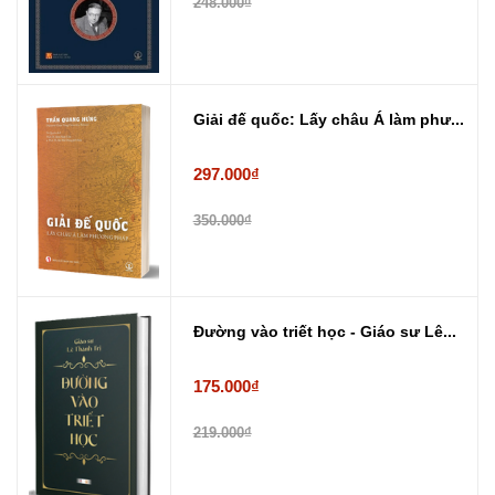
248.000₫
Giải đế quốc: Lấy châu Á làm phư...
297.000₫
350.000₫
Đường vào triết học - Giáo sư Lê...
175.000₫
219.000₫