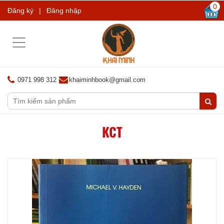
0
Đăng ký
|
Đăng nhập
Toggle
navigation
0971 998 312
khaiminhbook@gmail.com
KCT