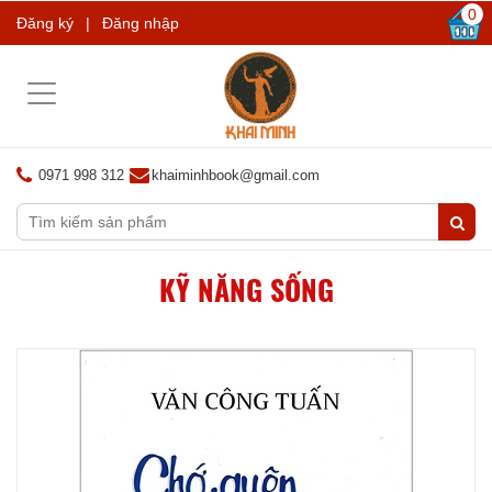
0
Đăng ký
|
Đăng nhập
Toggle
navigation
0971 998 312
khaiminhbook@gmail.com
KỸ NĂNG SỐNG