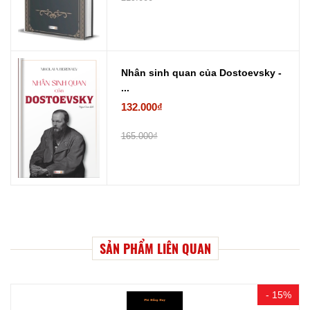
Nhân sinh quan của Dostoevsky -
...
132.000₫
165.000₫
SẢN PHẨM LIÊN QUAN
- 15%