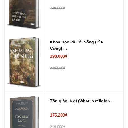
249.000₫
Khoa Học Về Lối Sống (Bìa
Cứng) ...
198.000₫
248.000₫
Tôn giáo là gì (What is religion...
175.200₫
219.000₫