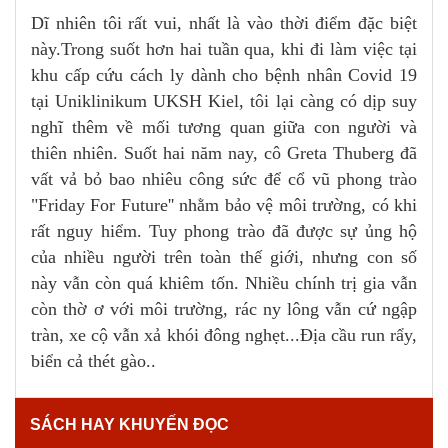
Dĩ nhiên tôi rất vui, nhất là vào thời điểm đặc biệt
này.Trong suốt hơn hai tuần qua, khi đi làm việc tại
khu cấp cứu cách ly dành cho bệnh nhân Covid 19
tại Uniklinikum UKSH Kiel, tôi lại càng có dịp suy
nghĩ thêm về mối tương quan giữa con người và
thiên nhiên. Suốt hai năm nay, cô Greta Thuberg đã
vất vả bỏ bao nhiêu công sức để cổ vũ phong trào
"Friday For Future'' nhằm bảo vệ môi trường, có khi
rất nguy hiểm. Tuy phong trào đã được sự ủng hộ
của nhiều người trên toàn thế giới, nhưng con số
này vẫn còn quá khiêm tốn. Nhiều chính trị gia vẫn
còn thờ ơ với môi trường, rác ny lông vẫn cứ ngập
tràn, xe cộ vẫn xả khói đông nghẹt...Địa cầu run rẩy,
biển cả thét gào..
SÁCH HAY KHUYẾN ĐỌC