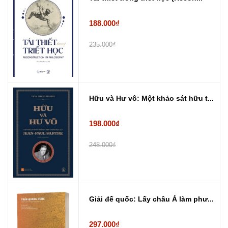
188.000₫
235.000₫
Hữu và Hư vô: Một khảo sát hữu t...
198.000₫
248.000₫
Giải đế quốc: Lấy châu Á làm phư...
297.000₫