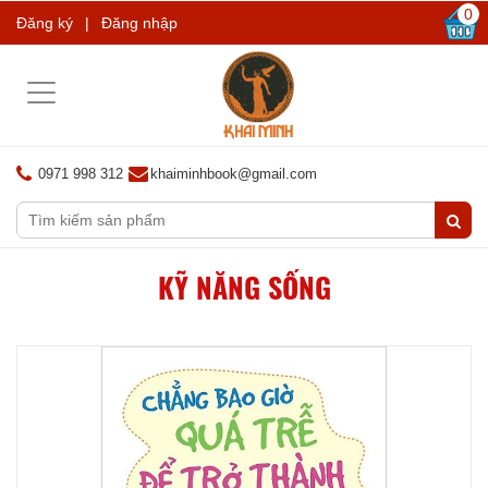
0
Đăng ký
|
Đăng nhập
Toggle
navigation
0971 998 312
khaiminhbook@gmail.com
KỸ NĂNG SỐNG