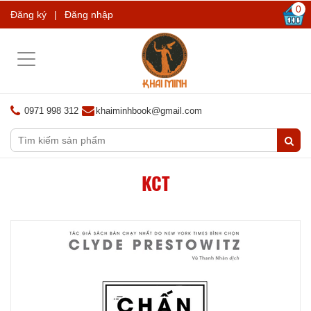
0
Đăng ký
|
Đăng nhập
Toggle
navigation
0971 998 312
khaiminhbook@gmail.com
KCT