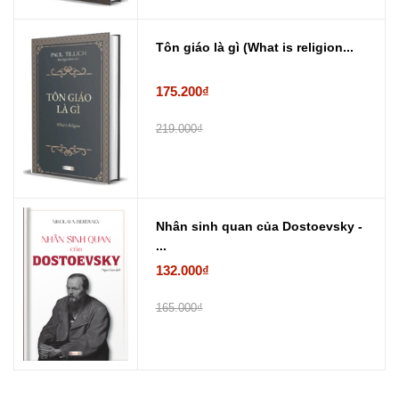
Tôn giáo là gì (What is religion...
175.200₫
219.000₫
Nhân sinh quan của Dostoevsky -
...
132.000₫
165.000₫