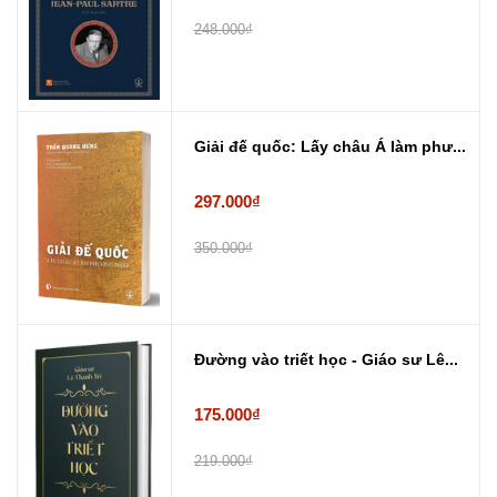
248.000₫
Giải đế quốc: Lấy châu Á làm phư...
297.000₫
350.000₫
Đường vào triết học - Giáo sư Lê...
175.000₫
219.000₫