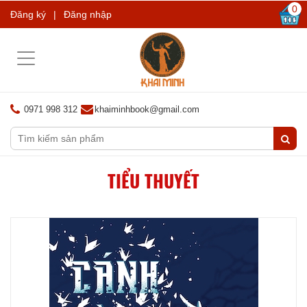
0
Đăng ký
|
Đăng nhập
Toggle
navigation
0971 998 312
khaiminhbook@gmail.com
TIỂU THUYẾT