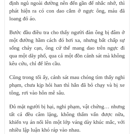
định ngủ ngoài đường nên đến gần để nhắc nhở, thì
phát hiện ra có con dao cắm ở ngực ông, máu đã
loang đỏ áo.
Bước đầu điều tra cho thấy người đàn ông bị đâm ở
một đường hầm cách đó hơi xa, nhưng bất chấp sự
sống chảy cạn, ông cứ thế mang dao trên ngực đi
qua một dãy phố, qua cả một đồn cảnh sát mà không
kêu cứu, chỉ để lên cầu.
Cũng trong tối ấy, cảnh sát mau chóng tìm thấy nghi
phạm, chưa kịp hỏi han thì hắn đã bỏ chạy và bị xe
tông, rơi vào hôn mê sâu.
Đủ mặt người bị hại, nghi phạm, vật chứng… nhưng
tất cả đều câm lặng, không thẩm vấn được nữa,
khiến vụ án nổi lên một lớp váng dày khúc mắc, với
nhiều lập luận khó ráp vào nhau.