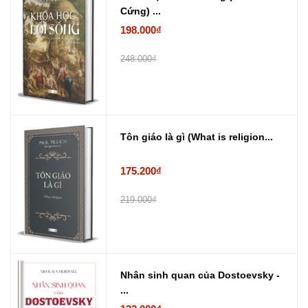
Cứng) ...
198.000₫
248.000₫
Tôn giáo là gì (What is religion...
175.200₫
219.000₫
Nhân sinh quan của Dostoevsky -
...