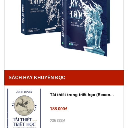
SÁCH HAY KHUYẾN ĐỌC
Tái thiết trong triết học (Recon...
188.000₫
235.000₫