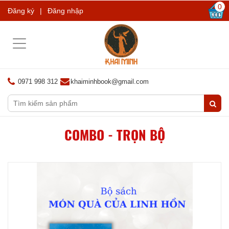
0
Đăng ký
|
Đăng nhập
Toggle
navigation
0971 998 312
khaiminhbook@gmail.com
COMBO - TRỌN BỘ