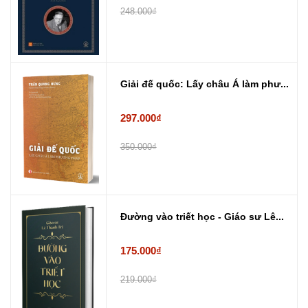
248.000₫
Giải đế quốc: Lấy châu Á làm phư...
297.000₫
350.000₫
Đường vào triết học - Giáo sư Lê...
175.000₫
219.000₫