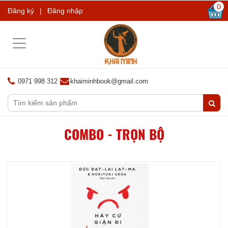
0
Đăng ký
|
Đăng nhập
Toggle
navigation
0971 998 312
khaiminhbook@gmail.com
COMBO - TRỌN BỘ