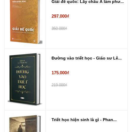
Giải đế quốc: Lấy châu Á làm phư...
297.000₫
350.000₫
Đường vào triết học - Giáo sư Lê...
175.000₫
219.000₫
Triết học hiện sinh là gì - Phan...