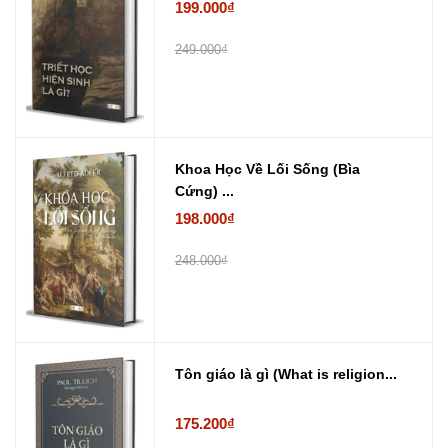
199.000₫
249.000₫
Khoa Học Về Lối Sống (Bìa
Cứng) ...
198.000₫
248.000₫
Tôn giáo là gì (What is religion...
175.200₫