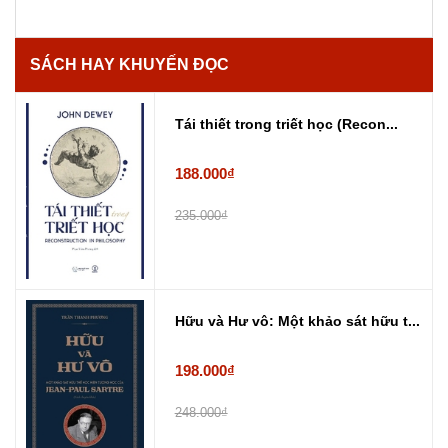
SÁCH HAY KHUYẾN ĐỌC
Tái thiết trong triết học (Recon...
188.000₫
235.000₫
Hữu và Hư vô: Một khảo sát hữu t...
198.000₫
248.000₫