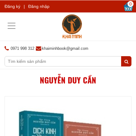
0
Đăng ký
|
Đăng nhập
Toggle
navigation
0971 998 312
khaiminhbook@gmail.com
NGUYỄN DUY CẦN