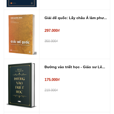
Giải đế quốc: Lấy châu Á làm phư...
297.000₫
350.000₫
Đường vào triết học - Giáo sư Lê...
175.000₫
219.000₫