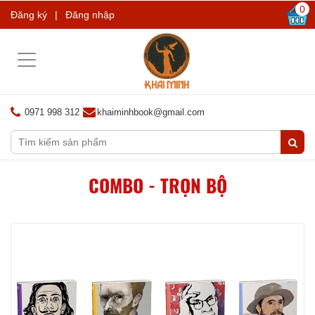
0
Đăng ký
|
Đăng nhập
Toggle
navigation
0971 998 312
khaiminhbook@gmail.com
COMBO - TRỌN BỘ