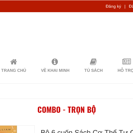
Đăng ký
|
Đ
TRANG CHỦ
VỀ KHAI MINH
TỦ SÁCH
HỖ TR
COMBO - TRỌN BỘ
Bộ 6 cuốn Sách Cơ Thể Tự C