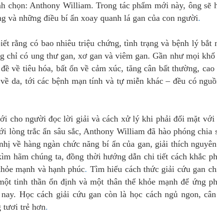
nh chọn: Anthony William. Trong tác phẩm mới này, ông sẽ
ng và những điều bí ẩn xoay quanh lá gan của con người
.
iết rằng có bao nhiêu triệu chứng, tình trạng và bệnh lý bắt
hông chỉ có ung thư gan, xơ gan và viêm gan. Gần như mọi khổ
 đề về tiêu hóa, bất ổn về cảm xúc, tăng cân bất thường, cao
về da, tới các bệnh mạn tính và tự miễn khác – đều có ngu
ới cho người đọc lời giải và cách xử lý khi phải đối mặt với
Với lòng trắc ẩn sâu sắc, Anthony William đã hào phóng chia 
 nhị về hàng ngàn chức năng bí ẩn của gan, giải thích nguyê
kìm hãm chúng ta, đồng thời hướng dẫn chi tiết cách khắc p
 khỏe mạnh và hạnh phúc
.
Tìm hiểu cách thức giải cứu gan ch
 một tinh thần ổn định và một thân thể khỏe mạnh để ứng p
n nay. Học cách giải cứu gan còn là học cách ngủ ngon, câ
 tươi trẻ hơn
.