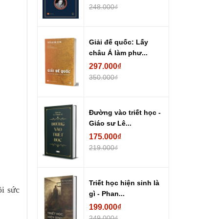
248.000₫
Giải đế quốc: Lấy
châu Á làm phư...
297.000₫
350.000₫
Đường vào triết học -
Giáo sư Lê...
175.000₫
219.000₫
Triết học hiện sinh là
ồi sức
gì - Phan...
199.000₫
249.000₫