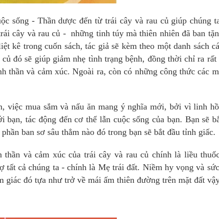
ộc sống - Thần dược đến từ trái cây và rau củ giúp chúng t
trái cây và rau củ - những tinh túy mà thiên nhiên đã ban tặ
iệt kê trong cuốn sách, tác giả sẽ kèm theo một danh sách c
 củ đó sẽ giúp giảm nhẹ tình trạng bệnh, đồng thời chỉ ra rất
tinh thần và cảm xúc. Ngoài ra, còn có những công thức các 
h, việc mua sắm và nấu ăn mang ý nghĩa mới, bởi vì linh h
với bạn, tác động đến cơ thể lẫn cuộc sống của bạn. Bạn sẽ b
 phần ban sơ sâu thẳm nào đó trong bạn sẽ bắt đầu tỉnh giấc.
 thần và cảm xúc của trái cây và rau củ chính là liều thuố
ợ tất cả chúng ta - chính là Mẹ trái đất. Niềm hy vọng và sứ
ảm giác đó tựa như trở về mái ấm thiên đường trên mặt đất vậy