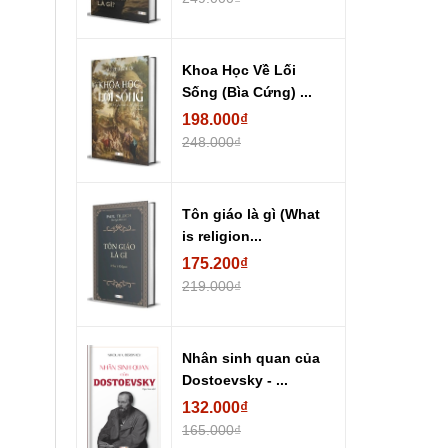
Khoa Học Về Lối
Sống (Bìa Cứng) ...
198.000₫
248.000₫
Tôn giáo là gì (What
is religion...
175.200₫
219.000₫
Nhân sinh quan của
Dostoevsky - ...
132.000₫
165.000₫