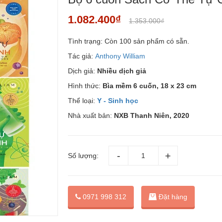
1.082.400₫
1.353.000₫
Tình trạng:
Còn 100 sản phẩm có sẵn.
Tác giả:
Anthony William
Dịch giả:
Nhiều dịch giả
Hình thức:
Bìa mềm 6 cuốn,
18 x 23 cm
Thể loại:
Y - Sinh học
Nhà xuất bản:
NXB Thanh Niên, 2020
Số lượng:
Đặt hàng
0971 998 312