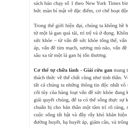
sách bán chạy số 1 theo New York Times bì
bức màn bí mật về đặc điểm, cơ chế hoạt độ
Trong thế giới hiện đại, chúng ta không hề b
từ một lá gan quá tải, trì trệ và ứ đọng. K
sức khỏe – từ vấn đề sức khỏe tổng thể, vấn
áp, vấn đề tim mạch, sương mù não, vấn đề 
sâu xa từ một lá gan bị tổn thương
.
Cơ thể tự chữa lành - Giải cứu gan
mang t
thách thức về thể chất cũng như tinh thần. 
tất cả chúng ta những thông tin độc nhất vô
cốt tủy của hàng loạt vấn đề sức khỏe đang 
giải quyết chúng, để ta có thể sống thực sự
chuẩn bị cho bản thân một tâm trí rõ ràng,
cuộc sống tất bật và đầy rẫy khó khăn hiệ
đường huyết, hạ huyết áp, giảm cân, và trông