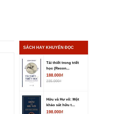
SÁCH HAY KHUYẾN ĐỌC
Tái thiết trong triết
học (Recon...
188.000₫
235.000₫
Hữu và Hư vô: Một
khảo sát hữu t...
198.000₫