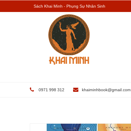
Sách Khai Minh - Phụng Sự Nhân Sinh
0971 998 312
khaiminhbook@gmail.com