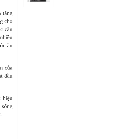
a tăng
ng cho
ác căn
 nhiều
món ăn
ồn của
ắt đầu
c hiệu
c sống
.