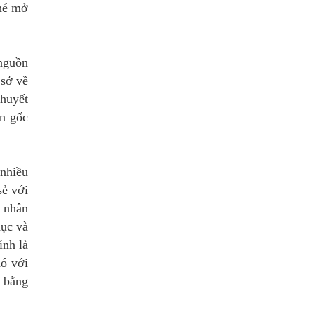
 hé mở
 nguồn
 sở về
 huyết
ồn gốc
 nhiều
sẻ với
n nhân
hục và
ính là
hó với
n bằng