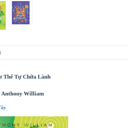
N
ơ Thể Tự Chữa Lành
Anthony William
Tây