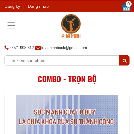
0
Đăng ký
|
Đăng nhập
Toggle
navigation
0971 998 312
khaiminhbook@gmail.com
COMBO - TRỌN BỘ