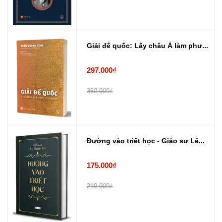
Giải đế quốc: Lấy châu Á làm phư...
297.000₫
350.000₫
Đường vào triết học - Giáo sư Lê...
175.000₫
219.000₫