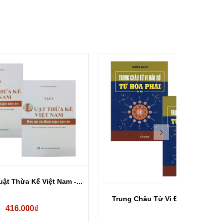
- 15%
am -...
Trung Châu Tử Vi Đẩu Số - Tứ...
Combo 2