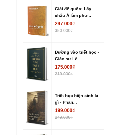
Giải đế quốc: Lấy
châu Á làm phư...
297.000₫
350.000₫
Đường vào triết học -
Giáo sư Lê...
175.000₫
219.000₫
Triết học hiện sinh là
gì - Phan...
199.000₫
249.000₫