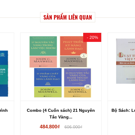
SẢN PHẨM LIÊN QUAN
- 20%
o (4 Cuốn sách) 21 Nguyên
Bộ Sách: Luật Thừa Kế Việt N
Tắc Vàng...
484.800₫
416.000₫
606.000₫