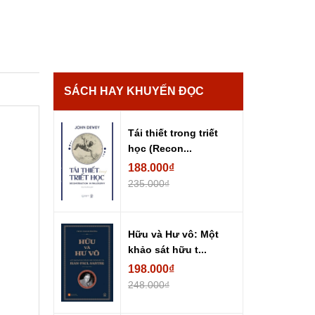
SÁCH HAY KHUYẾN ĐỌC
Tái thiết trong triết
học (Recon...
188.000₫
235.000₫
Hữu và Hư vô: Một
khảo sát hữu t...
198.000₫
248.000₫