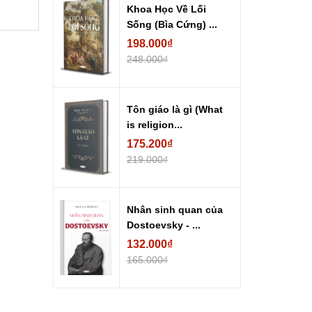
Khoa Học Về Lối
Sống (Bìa Cứng) ...
198.000₫
248.000₫
Tôn giáo là gì (What
is religion...
175.200₫
219.000₫
Nhân sinh quan của
Dostoevsky - ...
132.000₫
165.000₫