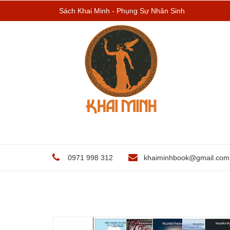
Sách Khai Minh - Phụng Sự Nhân Sinh
0971 998 312
khaiminhbook@gmail.com