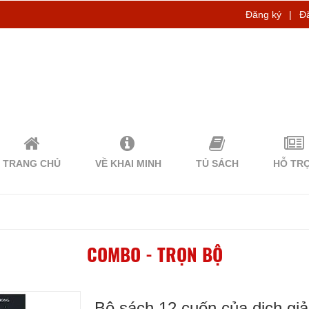
Đăng ký
|
Đ
TRANG CHỦ
VỀ KHAI MINH
TỦ SÁCH
HỖ TR
COMBO - TRỌN BỘ
Bộ sách 12 cuốn của dịch gi