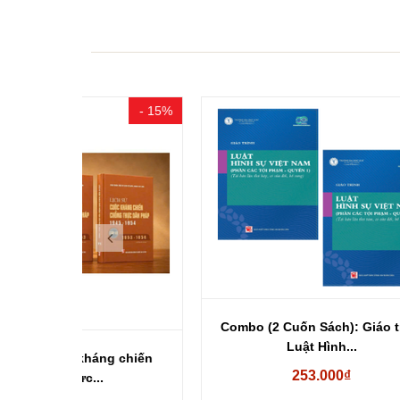
- 15%
Combo (2 Cuốn Sách): Giáo trình
Comb
Luật Hình...
g chiến
253.000₫