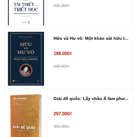
235.000₫
Hữu và Hư vô: Một khảo sát hữu t...
198.000₫
248.000₫
Giải đế quốc: Lấy châu Á làm phư...
297.000₫
350.000₫