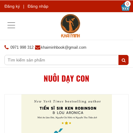
0
Đăng ký
|
Đăng nhập
Toggle
navigation
0971 998 312
khaiminhbook@gmail.com
NUÔI DẠY CON