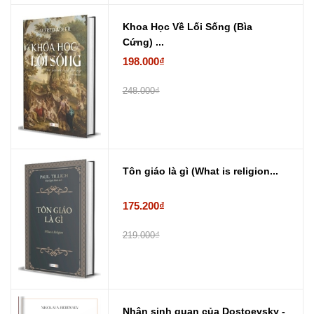
Khoa Học Về Lối Sống (Bìa
Cứng) ...
198.000₫
248.000₫
Tôn giáo là gì (What is religion...
175.200₫
219.000₫
Nhân sinh quan của Dostoevsky -