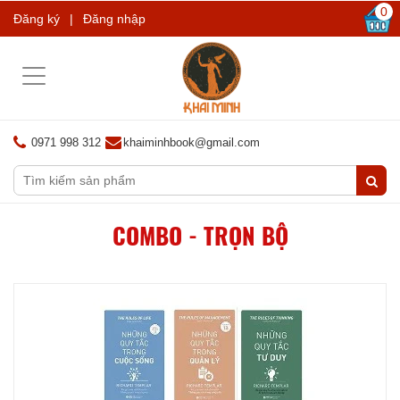
0
Đăng ký
|
Đăng nhập
Toggle
navigation
0971 998 312
khaiminhbook@gmail.com
COMBO - TRỌN BỘ