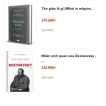
Tôn giáo là gì (What is religion...
175.200₫
219.000₫
Nhân sinh quan của Dostoevsky -
...
132.000₫
165.000₫