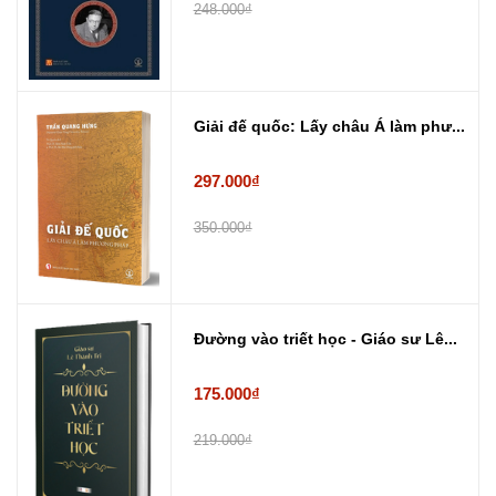
248.000₫
Giải đế quốc: Lấy châu Á làm phư...
297.000₫
350.000₫
Đường vào triết học - Giáo sư Lê...
175.000₫
219.000₫