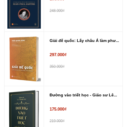
248.000₫
Giải đế quốc: Lấy châu Á làm phư...
297.000₫
350.000₫
Đường vào triết học - Giáo sư Lê...
175.000₫
219.000₫