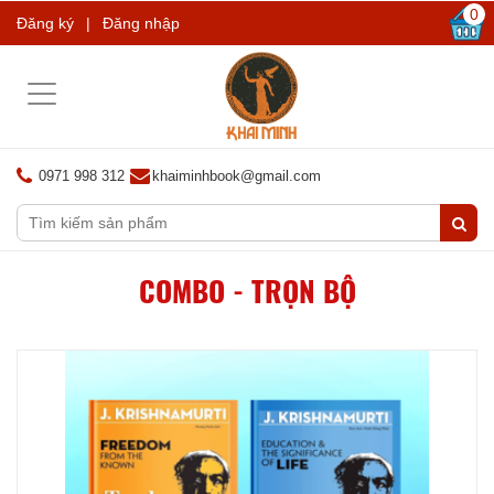
0
Đăng ký
|
Đăng nhập
Toggle
navigation
0971 998 312
khaiminhbook@gmail.com
COMBO - TRỌN BỘ