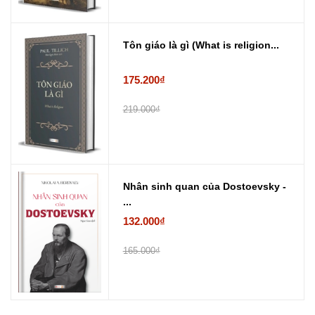
Tôn giáo là gì (What is religion...
175.200₫
219.000₫
Nhân sinh quan của Dostoevsky -
...
132.000₫
165.000₫