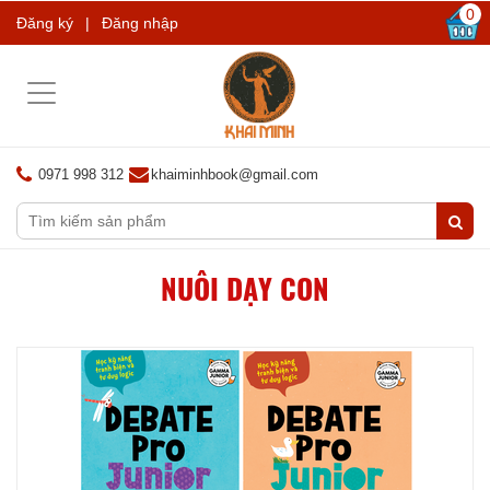
0
Đăng ký
|
Đăng nhập
Toggle
navigation
0971 998 312
khaiminhbook@gmail.com
NUÔI DẠY CON