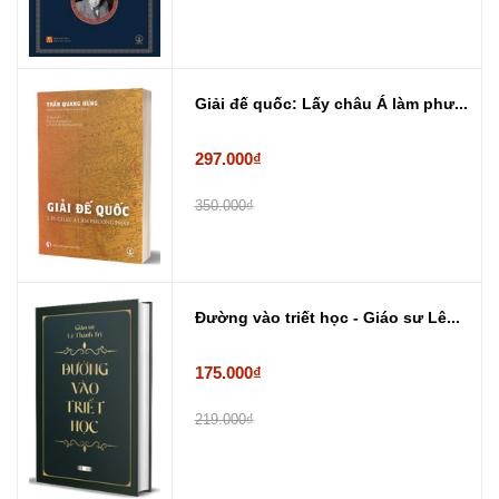
Giải đế quốc: Lấy châu Á làm phư...
297.000₫
350.000₫
Đường vào triết học - Giáo sư Lê...
175.000₫
219.000₫