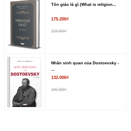
Tôn giáo là gì (What is religion...
175.200₫
219.000₫
Nhân sinh quan của Dostoevsky -
...
132.000₫
165.000₫