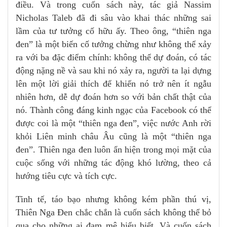
điều. Và trong cuốn sách này, tác giả Nassim
Nicholas Taleb đã đi sâu vào khai thác những sai
lầm của tư tưởng cố hữu ấy. Theo ông, “thiên nga
đen” là một biến cố tưởng chừng như không thể xảy
ra với ba đặc điểm chính: không thể dự đoán, có tác
động nặng nề và sau khi nó xảy ra, người ta lại dựng
lên một lời giải thích để khiến nó trở nên ít ngẫu
nhiên hơn, dễ dự đoán hơn so với bản chất thật của
nó. Thành công đáng kinh ngạc của Facebook có thể
được coi là một “thiên nga đen”, việc nước Anh rời
khỏi Liên minh châu Âu cũng là một “thiên nga
đen”. Thiên nga đen luôn ẩn hiện trong mọi mặt của
cuộc sống với những tác động khó lường, theo cả
hướng tiêu cực và tích cực.
Tinh tế, táo bạo nhưng không kém phần thú vị,
Thiên Nga Đen chắc chắn là cuốn sách không thể bỏ
qua cho những ai đam mê hiểu biết. Và cuốn sách