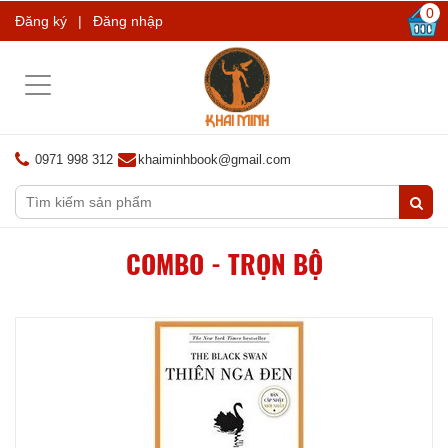
0
Đăng ký
|
Đăng nhập
Toggle
navigation
0971 998 312
khaiminhbook@gmail.com
COMBO - TRỌN BỘ