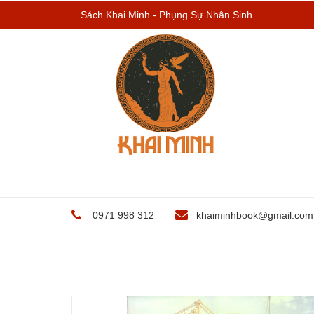
Sách Khai Minh - Phụng Sự Nhân Sinh
0971 998 312
khaiminhbook@gmail.com