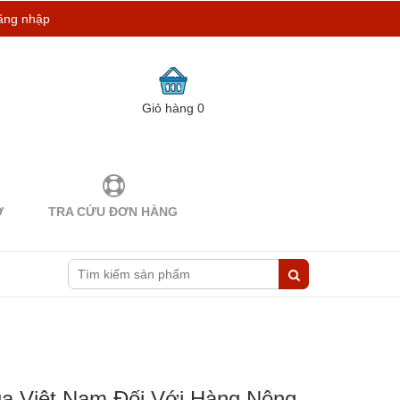
ăng nhập
Giỏ hàng
0
Ợ
TRA CỨU ĐƠN HÀNG
a Việt Nam Đối Với Hàng Nông