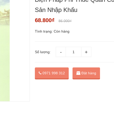
Sản Nhập Khẩu
68.800₫
86.000₫
Tình trạng:
Còn hàng
Số lượng:
Đặt hàng
0971 998 312