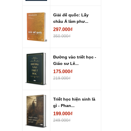
Giải đế quốc: Lấy
châu Á làm phư...
297.000₫
350.000₫
Đường vào triết học -
Giáo sư Lê...
175.000₫
219.000₫
Triết học hiện sinh là
gì - Phan...
199.000₫
249.000₫