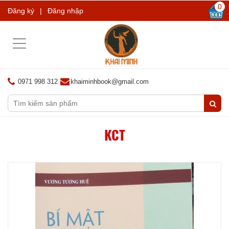
0
Đăng ký
|
Đăng nhập
Toggle
navigation
0971 998 312
khaiminhbook@gmail.com
KCT