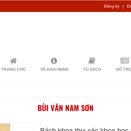
Đăng ký
|
Đ
TRANG CHỦ
VỀ KHAI MINH
TỦ SÁCH
HỖ TR
BÙI VĂN NAM SƠN
Bách khoa thư các khoa học tr