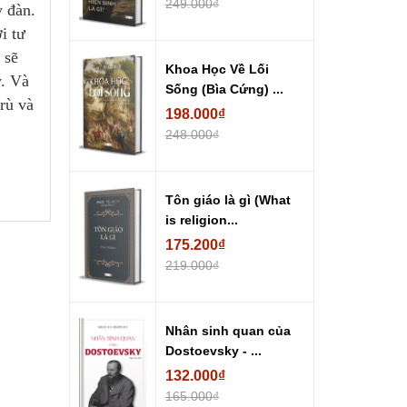
249.000₫
y đàn.
i tư
 sẽ
Khoa Học Về Lối
y. Và
Sống (Bìa Cứng) ...
trù và
198.000₫
248.000₫
Tôn giáo là gì (What
is religion...
175.200₫
219.000₫
Nhân sinh quan của
Dostoevsky - ...
132.000₫
165.000₫