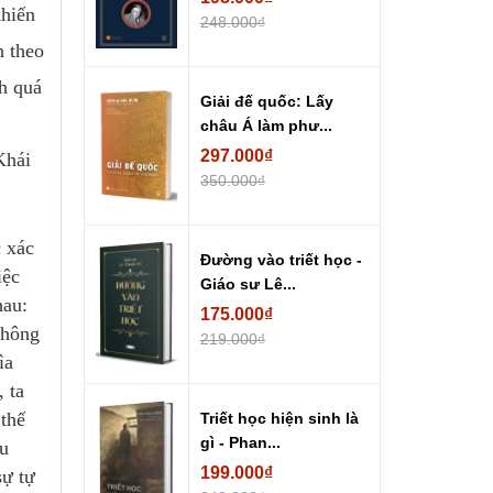
khiến
248.000₫
n theo
nh quá
Giải đế quốc: Lấy
châu Á làm phư...
297.000₫
Khái
350.000₫
c xác
Đường vào triết học -
iệc
Giáo sư Lê...
hau:
175.000₫
không
219.000₫
ìa
 ta
 thế
Triết học hiện sinh là
gì - Phan...
êu
199.000₫
sự tự