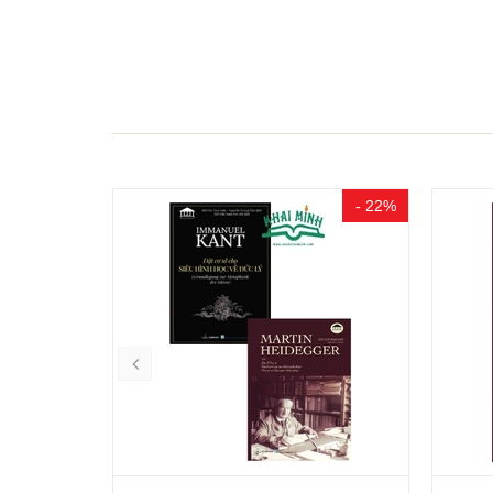
- 15%
- 22%