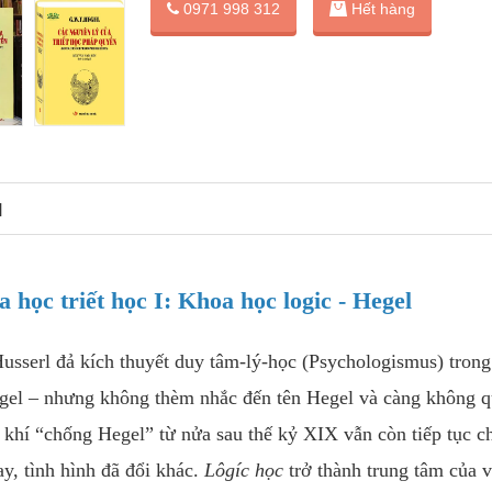
0971 998 312
Hết hàng
N
 học triết học I: Khoa học logic - Hegel
usserl đả kích thuyết duy tâm-lý-học (Psychologismus) trong
egel – nhưng không thèm nhắc đến tên Hegel và càng không 
 khí “chống Hegel” từ nửa sau thế kỷ XIX vẫn còn tiếp tục c
, tình hình đã đổi khác.
Lôgíc học
trở thành trung tâm của v