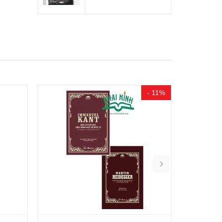
- 11%