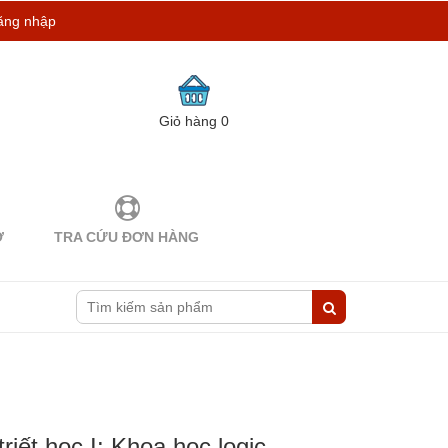
ăng nhập
Giỏ hàng
0
Ợ
TRA CỨU ĐƠN HÀNG
iết học I: Khoa học logic -