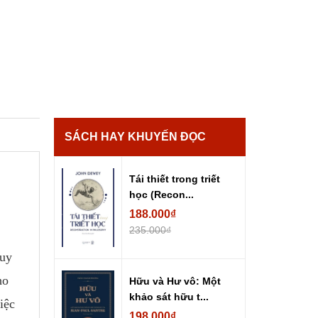
SÁCH HAY KHUYẾN ĐỌC
Tái thiết trong triết
học (Recon...
188.000₫
235.000₫
quy
ho
Hữu và Hư vô: Một
khảo sát hữu t...
iệc
198.000₫