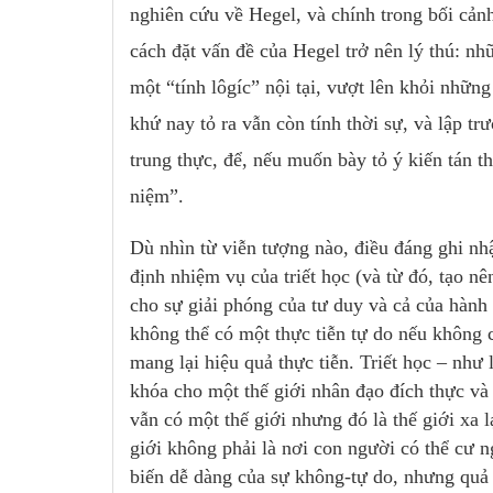
nghiên cứu về Hegel, và chính trong bối cảnh
cách đặt vấn đề của Hegel trở nên lý thú: nhữ
một “tính lôgíc” nội tại, vượt lên khỏi nhữn
khứ nay tỏ ra vẫn còn tính thời sự, và lập t
trung thực, để, nếu muốn bày tỏ ý kiến tán t
niệm”.
Dù nhìn từ viễn tượng nào, điều đáng ghi nh
định nhiệm vụ của triết học (và từ đó, tạo nên
cho sự giải phóng của tư duy và cả của hành 
không thể có một thực tiễn tự do nếu không 
mang lại hiệu quả thực tiễn. Triết học – nh
khóa cho một thế giới nhân đạo đích thực và
vẫn có một thế giới nhưng đó là thế giới xa 
giới không phải là nơi con người có thể cư 
biến dễ dàng của sự không-tự do, nhưng quả 