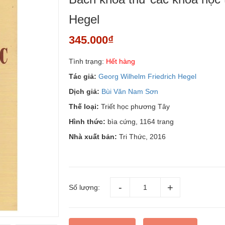
Hegel
345.000₫
Tình trạng:
Hết hàng
Tác giả:
Georg Wilhelm Friedrich Hegel
Dịch giả:
Bùi Văn Nam Sơn
Thế loại:
Triết học phương Tây
Hình thức:
bìa cứng, 1164 trang
Nhà xuất bản:
Tri Thức, 2016
Số lượng: