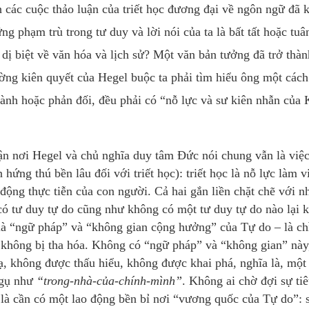
 các cuộc thảo luận của triết học đương đại về ngôn ngữ đã 
ng phạm trù trong tư duy và lời nói của ta là bất tất hoặc tuâ
g dị biệt về văn hóa và lịch sử? Một văn bản tưởng đã trở thà
rường kiên quyết của Hegel buộc ta phải tìm hiểu ông một cách
hành hoặc phản đối, đều phải có “nỗ lực và sư kiên nhẫn của 
ận nơi Hegel và chủ nghĩa duy tâm Ðức nói chung vẫn là việ
 hứng thú bền lâu đối với triết học): triết học là nỗ lực làm v
động thực tiễn của con người. Cả hai gắn liền chặt chẽ với n
có tư duy tự do cũng như không có một tư duy tự do nào lại 
ư là “ngữ pháp” và “không gian cộng hưởng” của Tự do – là ch
 không bị tha hóa. Không có “ngữ pháp” và “không gian” này,
lạ, không được thấu hiểu, không được khai phá, nghĩa là, một
ngụ như
“trong-nhà-của-chính-mình”
. Không ai chờ đợi sự ti
là cần có một lao động bền bỉ nơi “vương quốc của Tự do”: 