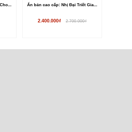
Cho...
Ấn bản cao cấp: Nhị Đại Triết Gia...
Ấn Bản C
2.400.000₫
2.700.000₫