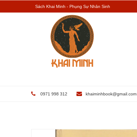
Sách Khai Minh - Phụng Sự Nhân Sinh
0971 998 312
khaiminhbook@gmail.com