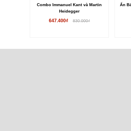
 Túy (Bìa
Combo Immanuel Kant và Martin
Ấn Bả
Heidegger
647.400₫
00₫
830.000₫