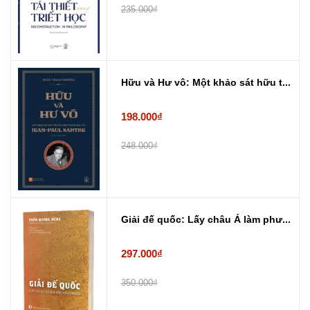
235.000₫
Hữu và Hư vô: Một khảo sát hữu t...
198.000₫
248.000₫
Giải đế quốc: Lấy châu Á làm phư...
297.000₫
350.000₫