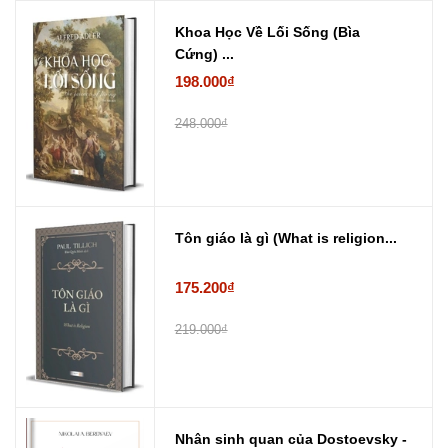
Khoa Học Về Lối Sống (Bìa
Cứng) ...
198.000₫
248.000₫
Tôn giáo là gì (What is religion...
175.200₫
219.000₫
Nhân sinh quan của Dostoevsky -