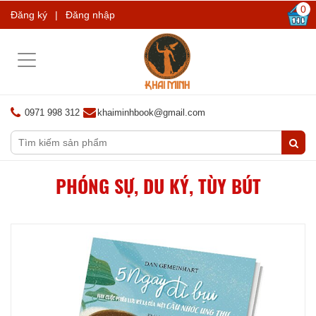
0
Đăng ký
|
Đăng nhập
Toggle
navigation
0971 998 312
khaiminhbook@gmail.com
PHÓNG SỰ, DU KÝ, TÙY BÚT