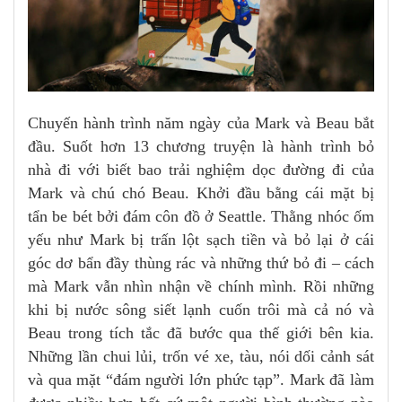
Chuyến hành trình năm ngày của Mark và Beau bắt
đầu. Suốt hơn 13 chương truyện là hành trình bỏ
nhà đi với biết bao trải nghiệm dọc đường đi của
Mark và chú chó Beau. Khởi đầu bằng cái mặt bị
tẩn be bét bởi đám côn đồ ở Seattle. Thằng nhóc ốm
yếu như Mark bị trấn lột sạch tiền và bỏ lại ở cái
góc dơ bẩn đầy thùng rác và những thứ bỏ đi – cách
mà Mark vẫn nhìn nhận về chính mình. Rồi những
khi bị nước sông siết lạnh cuốn trôi mà cả nó và
Beau trong tích tắc đã bước qua thế giới bên kia.
Những lần chui lủi, trốn vé xe, tàu, nói dối cảnh sát
và qua mặt “đám người lớn phức tạp”. Mark đã làm