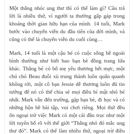
Một thằng nhóc ung thư thì có thể làm gì? Câu trả
lời là nhiều thứ, vì người ta thường gấp gáp trong
khoảng thời gian hữu hạn của mình. 14 tuổi, Mark
bước vào chuyến viễn du đầu tiên của đời mình, và
cũng có thể là chuyến viễn du cuối cùng…
Mark, 14 tuổi là một cậu bé có cuộc sống bề ngoài
bình thường như biết bao bạn bè đồng trang lứa
khác. Thằng bé có bố mẹ yêu thương hết mực, một
chú chó Beau đuôi xù trung thành luôn quẩn quanh
không rời, một cô bạn Jessie dễ thương luôn đủ tin
tưởng để nó có thể chia sẻ mọi điều bí mật nhỏ bé
nhất. Mark vẫn đến trường, gặp bạn bè, đi học và có
những bộn bề bài tập, vui chơi riêng. Mọi thứ đều
ổn ngoại trừ việc Mark có một cái đầu trọc như một
lời tuyên bố rõ với thế giới “Thằng nhỏ đó mắc ung
thư đó”. Mark có thể làm nhiều thứ, ngoại trừ điều