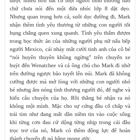
được nhiều hơn bất cứ một người bình thường nào
chứ chưa nói đến một đứa nhóc lớp 8 dặt dẹo.
Nhưng quan trọng hơn cả, suốt dọc đường đi, Mark
nhận thêm tình yêu thương từ những con người tốt
bụng chẳng quen xung quanh. Tình yêu thấm đượm
trong bọc thức ăn của những người phụ nữ nấu bếp
người Mexico, cái nháy mắt cười tinh anh của cô bé
“nói huyên thuyên không ngừng” trên chuyến xe
buýt đến Wenatchee và cả ông chú cho Mark đi nhờ
trên đường ngược bão tuyết lên núi. Mark đã không
cưỡng được mà mở lòng với những con người nhỏ
bé nhưng ấm nóng tình thương người đó, để nghe và
hiểu câu chuyện của họ. Rồi thằng bé nhận ra nó
không một mình. Mặc cho sự cứng đầu cố chấp và
trái tim như đang mất dần niềm tin vào cuộc sống
khi từng cơn đau cứ dộng từng nhịp trong cái đầu
trọc trơ của nó, Mark có thêm động lực để hoàn
thành chuyến đi nó hằng mong ước.